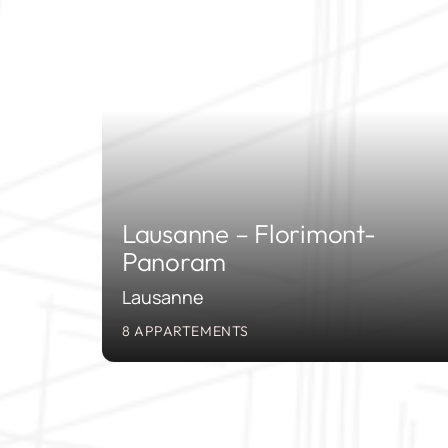
201
Lausanne – Florimont-
Panoram
Lausanne
8 APPARTEMENTS
201