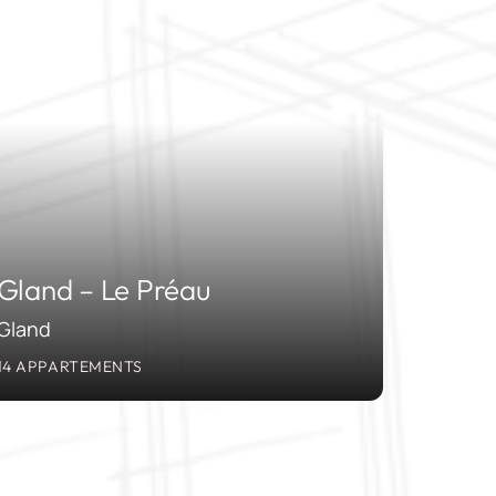
2011
Gland – Le Préau
Gland
14 APPARTEMENTS
2009