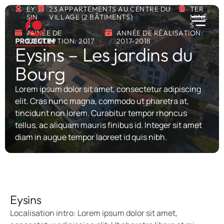
EY
23 APPARTEMENTS AU CENTRE DU
TER
SIN
VILLAGE (2 BÂTIMENTS)
MINÉ
S
S
ANNÉE DE
ANNÉE DE RÉALISATION:
CONCEPTION: 2017
2017-2018
Eysins – Les jardins du
Bourg
Lorem ipsum dolor sit amet, consectetur adipiscing
elit. Cras nunc magna, commodo ut pharetra at,
tincidunt non lorem. Curabitur tempor rhoncus
tellus, ac aliquam mauris finibus id. Integer sit amet
diam in augue tempor laoreet id quis nibh.
Eysins
Localisation intro: Lorem ipsum dolor sit amet,